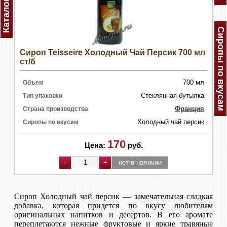
Каталог
Сиропы по вкусам
Сироп Teisseire Холодный Чай Персик 700 мл
ст/б
700 мл
Объем
Стеклянная бутылка
Тип упаковки
Франция
Страна производства
Холодный чай персик
Сиропы по вкусам
170
Цена:
руб.
Сироп Холодный чай персик — замечательная сладкая
добавка, которая придется по вкусу любителям
оригинальных напитков и десертов. В его аромате
переплетаются нежные фруктовые и яркие травяные