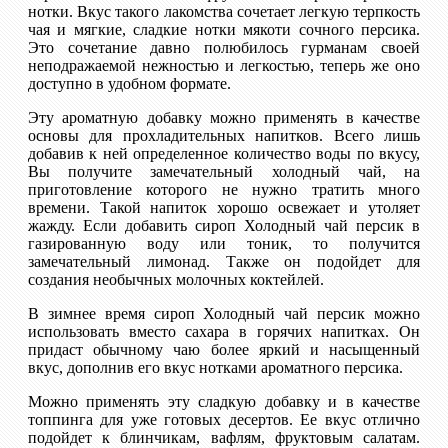
нотки. Вкус такого лакомства сочетает легкую терпкость
чая и мягкие, сладкие нотки мякоти сочного персика.
Это сочетание давно полюбилось гурманам своей
неподражаемой нежностью и легкостью, теперь же оно
доступно в удобном формате.
Эту ароматную добавку можно применять в качестве
основы для прохладительных напитков. Всего лишь
добавив к ней определенное количество воды по вкусу,
Вы получите замечательный холодный чай, на
приготовление которого не нужно тратить много
времени. Такой напиток хорошо освежает и утоляет
жажду. Если добавить сироп Холодный чай персик в
газированную воду или тоник, то получится
замечательный лимонад. Также он подойдет для
создания необычных молочных коктейлей.
В зимнее время сироп Холодный чай персик можно
использовать вместо сахара в горячих напитках. Он
придаст обычному чаю более яркий и насыщенный
вкус, дополнив его вкус нотками ароматного персика.
Можно применять эту сладкую добавку и в качестве
топпинга для уже готовых десертов. Ее вкус отлично
подойдет к блинчикам, вафлям, фруктовым салатам.