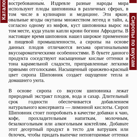
Каталог
востребованным. Издревле разные народы мира
используют плоды шиповника в различных сферах, в
том числе в кулинарии и медицине. Эти яркие,
Сиропы по вкусам
овальные ягоды окутаны множеством легенд и тайн, а,
согласно одному из мифов, куст шиповника вырос на
том месте, куда упали капли крови богини Афродиты. В
настоящее время шиповник нашел широкое применение
в пищевой промышленности, а сиропы на основе
данных плодов отличаются весьма оригинальными
вкусоароматическими особенностями. В букете данного
продукта соседствуют насыщенные кислые оттенки и
тона карамельной сладости, приправленные легкими
пряными отголосками. Насыщенный оранжево-красный
цвет сиропа Шиповник создает ощущение тепла и
домашнего уюта.
В основе сиропа со вкусом шиповника лежат
природный экстракт плодов, вода и сахар. Длительный
срок годности обеспечивается добавлением
натурального консерванта — лимонной кислоты. Сироп
Шиповник стоит попробовать в качестве добавки к чаю,
кофе, прохладительным напиткам, молочным,
безалкогольным или алкогольным коктейлям. Добавьте
этот десертный продукт в тесто для ватрушек или
булочек, чтобы придать выпечке неповторимые оттенки