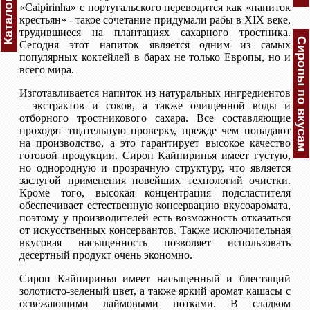
Каталог
«Caipirinha» с португальского переводится как «напиток
крестьян» - такое сочетание придумали рабы в XIX веке,
трудившиеся на плантациях сахарного тростника.
Сиропы по вкусам
Сегодня этот напиток является одним из самых
популярных коктейлей в барах не только Европы, но и
всего мира.
Изготавливается напиток из натуральных ингредиентов
– экстрактов и соков, а также очищенной воды и
отборного тростникового сахара. Все составляющие
проходят тщательную проверку, прежде чем попадают
на производство, а это гарантирует высокое качество
готовой продукции. Сироп Кайпиринья имеет густую,
но однородную и прозрачную структуру, что является
заслугой применения новейших технологий очистки.
Кроме того, высокая концентрация подсластителя
обеспечивает естественную консервацию вкусоаромата,
поэтому у производителей есть возможность отказаться
от искусственных консервантов. Также исключительная
вкусовая насыщенность позволяет использовать
десертный продукт очень экономно.
Сироп Кайпиринья имеет насыщенный и блестящий
золотисто-зеленый цвет, а также яркий аромат кашасы с
освежающими лаймовыми нотками. В сладком