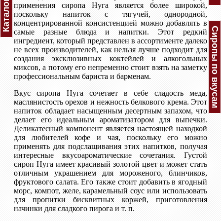
Каталог
применения сиропа Нуга является более широкой,
поскольку напиток с тягучей, однородной,
концентрированной консистенцией можно добавлять в
Сиропы по вкусам
самые разные блюда и напитки. Этот редкий
ингредиент, который представлен в ассортименте далеко
не всех производителей, как нельзя лучше подходит для
создания эксклюзивных коктейлей и алкогольных
миксов, а потому его непременно стоит взять на заметку
профессиональным бариста и барменам.
Вкус сиропа Нуга сочетает в себе сладость меда,
маслянистость орехов и нежность белкового крема. Этот
напиток обладает насыщенным десертным запахом, что
делает его идеальным ароматизатором для выпечки.
Деликатесный компонент является настоящей находкой
для любителей кофе и чая, поскольку его можно
применять для подслащивания этих напитков, получая
интересные вкусоароматические сочетания. Густой
сироп Нуга имеет красивый золотой цвет и может стать
отличным украшением для мороженого, блинчиков,
фруктового салата. Его также стоит добавить в ягодный
морс, компот, желе, карамельный соус или использовать
для пропитки бисквитных коржей, приготовления
начинки для сладкого пирога и т. п.