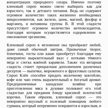
концентрации природного сахара. Именно поэтому
кленовый сироп можно смело выбирать как для
взрослого, так и детского питания. Ведь он содержит
огромное количество таких жизненно необходимых
микроэлементов, как железо, цинк, магний, фосфор и
марганец, и витамины группы B. В этой сладости
присутствует огромное количество антиоксидантов,
благодаря которым осуществляется оздоровление и
омоложение организма.
Кленовый сироп в мгновение ока преобразит любой,
даже самый обычный завтрак. Привычные творог,
блинчики, тосты или каши приобретут благодаря ему
невероятно выразительный вкус с нотками тёмного
мёда и слегка жжёной карамели. Также эта янтарная
сладость станет прекрасным дополнением различных
десертов — выпечки, мороженого и фруктовых салатов.
Сироп Клён способен придать молочному коктейлю,
кофе или чаю очень выразительный и богатый аромат.
Предприимчивые канадские хозяйки при
приготовлении мяса в духовке поливают его этой
сладостью для придания блюду красивой золотистой
корочки. Таким образом, кленовый сироп — это
невероятно вкусный и полезный помощник любого
гурмана, который непременно понравится и взрослым, и