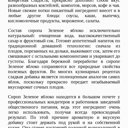
конфетная сладость, прекрасно дополнит собой вкус
разнообразных коктейлей, компотов, морсов, кофе и чая.
Новые свежие нотки пикантный ингредиент внесет и в
любые другие блюда: соусы, каши, выпечку,
кисломолочные продукты, мороженое, салаты.
Состав сиропа Зеленое яблоко исключительно
натуральный: очищенная вода, высококачественный
сахар и фруктовый сок. Готовят аппетитный напиток по
традиционной домашней технологии: сначала из
плодов, порезанных на дольки, выжимают сок, затем его
смешивают с остальными компонентами и уваривают до
густоты. Благодаря бережной переработке в сиропе
Зеленое яблоко сохраняются все природные свойства
полезных фруктов. Во многих кулинарных рецептах
сладкая добавка является полноценным аналогом самих
яблок, поскольку прекрасно передает незабываемый
вкусоаромат сочных плодов.
Сироп Зеленое яблоко находится в большом почете у
профессиональных кондитеров и работников заведений
общественного питания, ведь этот ингредиент очень
легко использовать, получая всегда превосходный
результат. По этой причине ароматную и вкусную
добавку стоит держать под рукой и на собственной
кухне. Она станет настоящей палочкой-выручалочкой в