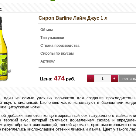
с
Сироп Barline Лайм Джус 1 л
Объем
Тип упаковки
Страна производства
Сиропы по вкусам
Артикул
474
Цена:
руб.
 один из самых удачных вариантов для создания прохладительны
й вкус с кислинкой. Его очень часто используют в барном или конди
кие цитрусовые нотки.
ной добавки является концентрированный сок натурального лайма или
о терпкий вкус, который смягчают добавлением сахара и определе
йм джус обретает освежающий, легкий аромат с ярко выраженными нот
 переплелись кисло-сладкие оттенки лимона и лайма. Цвет у такого ла