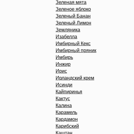
Зеленая мята
Зеленое яблоко
Зеленый Банан
Зеленый Лимон
Земляника
Изабелла
Имбирный Кекс
Имбирный пряник
Имбирь
Инжир
Ирис
Ирландский крем
Исинди
Кайпиринья
Кактус
Калина
Карамель
Кардамон
Карибский
Каштан