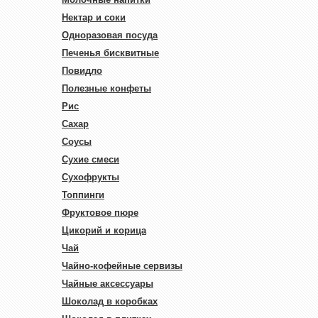
Нектар и соки
Одноразовая посуда
Печенья бисквитные
Повидло
Полезные конфеты
Рис
Сахар
Соусы
Сухие смеси
Сухофрукты
Топпинги
Фруктовое пюре
Цикорий и корица
Чай
Чайно-кофейные сервизы
Чайные аксессуары
Шоколад в коробках