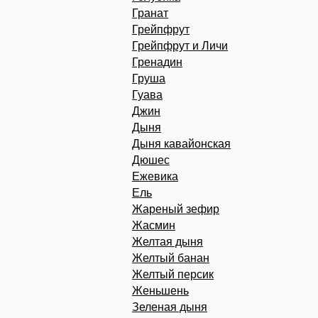
Гранат
Грейпфрут
Грейпфрут и Личи
Гренадин
Груша
Гуава
Джин
Дыня
Дыня кавайонская
Дюшес
Ежевика
Ель
Жареный зефир
Жасмин
Желтая дыня
Желтый банан
Желтый персик
Женьшень
Зеленая дыня