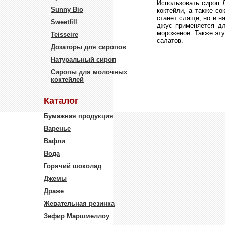
Использовать сироп 
Sunny Bio
коктейли, а также со
станет слаще, но и н
Sweetfill
джус применяется дл
мороженое. Также эт
Teisseire
салатов.
Дозаторы для сиропов
Натуральный сироп
Сиропы для молочных
коктейлей
Каталог
Бумажная продукция
Варенье
Вафли
Вода
Горячий шоколад
Джемы
Драже
Жевательная резинка
Зефир Маршмеллоу