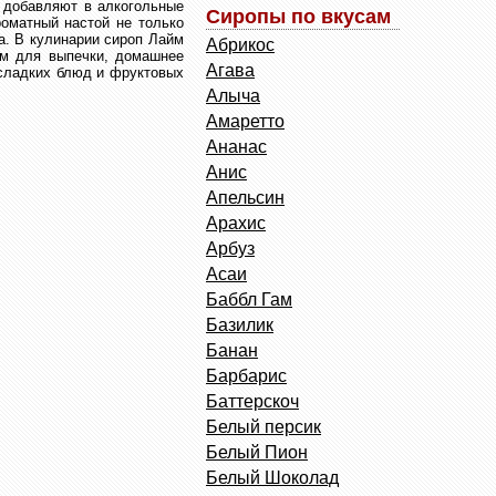
 добавляют в алкогольные
Сиропы по вкусам
роматный настой не только
а. В кулинарии сироп Лайм
Абрикос
ем для выпечки, домашнее
Агава
 сладких блюд и фруктовых
Алыча
Амаретто
Ананас
Анис
Апельсин
Арахис
Арбуз
Асаи
Баббл Гам
Базилик
Банан
Барбарис
Баттерскоч
Белый персик
Белый Пион
Белый Шоколад