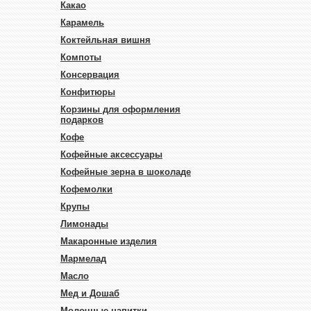
Какао
Карамель
Коктейльная вишня
Компоты
Консервация
Конфитюры
Корзины для оформления
подарков
Кофе
Кофейные аксессуары
Кофейные зерна в шоколаде
Кофемолки
Крупы
Лимонады
Макаронные изделия
Мармелад
Масло
Мед и Дошаб
Молочные напитки