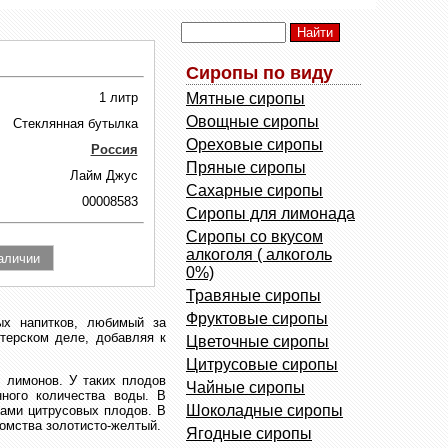
Сиропы по виду
1 литр
Мятные сиропы
Овощные сиропы
Стеклянная бутылка
Ореховые сиропы
Россия
Пряные сиропы
Лайм Джус
Сахарные сиропы
00008583
Сиропы для лимонада
Сиропы со вкусом
алкоголя ( алкоголь
0%)
Травяные сиропы
Фруктовые сиропы
х напитков, любимый за
терском деле, добавляя к
Цветочные сиропы
Цитрусовые сиропы
 лимонов. У таких плодов
Чайные сиропы
нного количества воды. В
Шоколадные сиропы
ками цитрусовых плодов. В
комства золотисто-желтый.
Ягодные сиропы