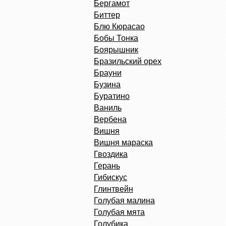
Бергамот
Биттер
Блю Кюрасао
Бобы Тонка
Боярышник
Бразильский орех
Брауни
Бузина
Буратино
Ваниль
Вербена
Вишня
Вишня мараска
Гвоздика
Герань
Гибискус
Глинтвейн
Голубая малина
Голубая мята
Голубика