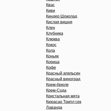
Квас
Киви
Киндер Шоколад
Кислая вишня
Клен
Клубника
Клюква
Кокос
Кола
Коньяк
Корица
Кофе
Красный апельсин
Красный виноград
Крем-брюле
Крем-Сода
Кристальная мята
Кюрасао Трипл сек
Лаванда