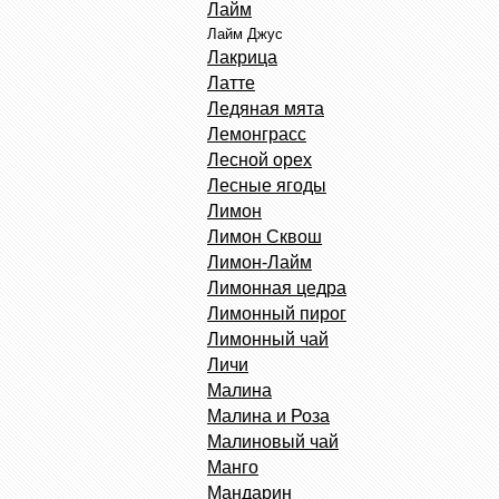
Лайм
Лайм Джус
Лакрица
Латте
Ледяная мята
Лемонграсс
Лесной орех
Лесные ягоды
Лимон
Лимон Сквош
Лимон-Лайм
Лимонная цедра
Лимонный пирог
Лимонный чай
Личи
Малина
Малина и Роза
Малиновый чай
Манго
Мандарин