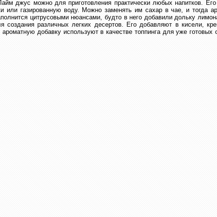
Лайм джус можно для приготовления практически любых напитков. Его
ки или газированную воду. Можно заменять им сахар в чае, и тогда а
аполнится цитрусовыми нюансами, будто в него добавили дольку лимон
я создания различных легких десертов. Его добавляют в кисели, кр
у ароматную добавку используют в качестве топпинга для уже готовых