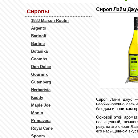
Сироп Лайм Джу
Сиропы
1883 Maison Routin
Argento
Barinoff
Barline
Botanika
Coombs
Don Dolce
Gourmix
Gutenberg
Herbarista
Keddy
Сироп Лайм джус —
необыкновенно свежи
Maple Joe
блюдам и напиткам яр
Monin
Основой этой аромат
Primavera
насыщенный, немног
результате сироп Ла
Royal Cane
его насыщенном вкусе
Spoom