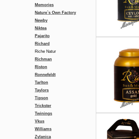
Memories
Nature`s Own Factory
Newby
Niktea
Pajarito
Richard
Riche Natur
Richman
Riston
Ronnefeldt
Tarlton
Taylors
Tipson
Trickster
Twinings
Vkus
Williams
Zylanica