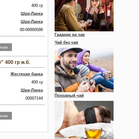
400 гр
Шри-Ланка
Шри-Ланка
00-00000588
Гадание на чае
Чай без чая
" 400 гр ж.б.
Жестяная банка
400 гр
Шри-Ланка
Походный чай
00007144