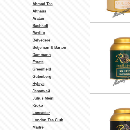
Ahmad Tea
Althaus
Aratan
Bashkoff
Basilur
Belvedere
Betjeman & Barton
Dammann
Estate
Greenfield
Gutenberg
Hyleys
Japanчай
Julius Meinl
Kioko
Lancaster
London Tea Club
Maitre