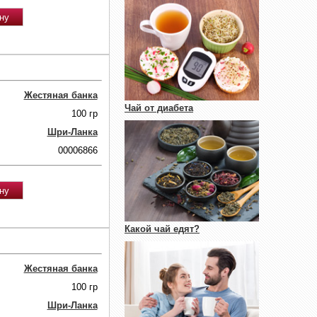
Жестяная банка
Чай от диабета
100 гр
Шри-Ланка
00006866
Какой чай едят?
Жестяная банка
100 гр
Шри-Ланка