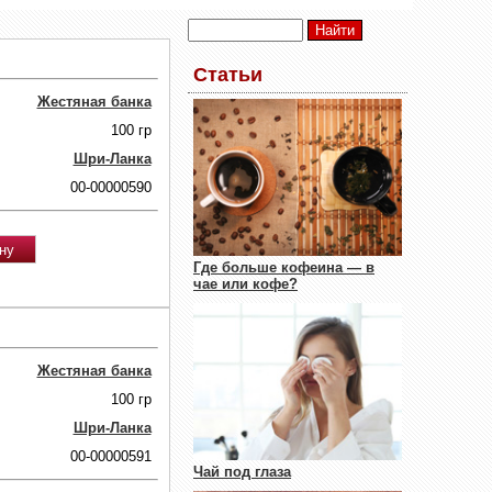
Статьи
Жестяная банка
100 гр
Шри-Ланка
00-00000590
Где больше кофеина — в
чае или кофе?
Жестяная банка
100 гр
Шри-Ланка
00-00000591
Чай под глаза