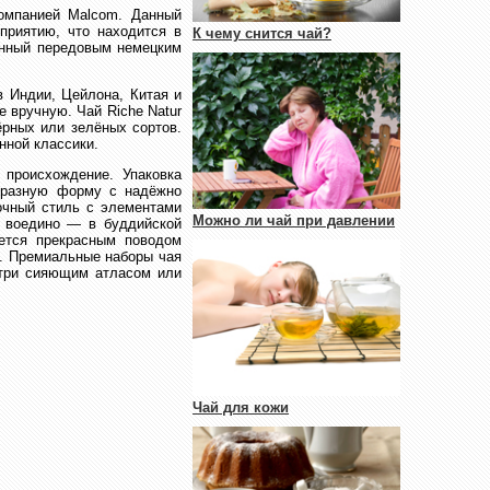
компанией Malcom. Данный
приятию, что находится в
К чему снится чай?
ённый передовым немецким
в Индии, Цейлона, Китая и
е вручную. Чай Riche Natur
рных или зелёных сортов.
нной классики.
 происхождение. Упаковка
образную форму с надёжно
очный стиль с элементами
Можно ли чай при давлении
я воедино — в буддийской
ется прекрасным поводом
е. Премиальные наборы чая
утри сияющим атласом или
Чай для кожи