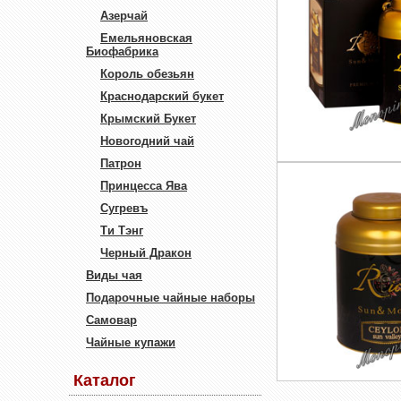
Азерчай
Емельяновская
Биофабрика
Король обезьян
Краснодарский букет
Крымский Букет
Новогодний чай
Патрон
Принцесса Ява
Сугревъ
Ти Тэнг
Черный Дракон
Виды чая
Подарочные чайные наборы
Самовар
Чайные купажи
Каталог