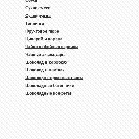
Соусы
Сухие смеси
Сухофрукты
Топпинги
Фруктовое пюре
Цикорий и корица
Чайно-кофейные сервизы
Чайные аксессуары
Шоколад в коробках
Шоколад в плитках
Шоколадно-ореховые пасты
Шоколадные батончики
Шоколадные конфеты