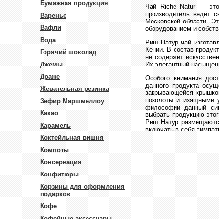
Бумажная продукция
Чай Riche Natur — это
производитель ведёт с
Варенье
Московской области. Э
Вафли
оборудованием и собст
Вода
Риш Натур чай изготавл
Кении. В состав продук
Горячий шоколад
не содержит искусстве
Джемы
Их элегантный насыщенн
Драже
Особого внимания дос
данного продукта осу
Жевательная резинка
закрывающейся крышкой
позолоты и изящными у
Зефир Маршмеллоу
философии данный сим
Какао
выбрать продукцию этог
Риш Натур размещаются
Карамель
включать в себя симпат
Коктейльная вишня
Компоты
Консервация
Конфитюры
Корзины для оформления
подарков
Кофе
Кофейные аксессуары