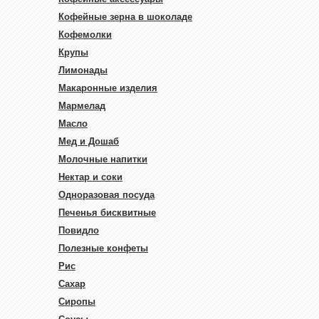
Кофейные зерна в шоколаде
Кофемолки
Крупы
Лимонады
Макаронные изделия
Мармелад
Масло
Мед и Дошаб
Молочные напитки
Нектар и соки
Одноразовая посуда
Печенья бисквитные
Повидло
Полезные конфеты
Рис
Сахар
Сиропы