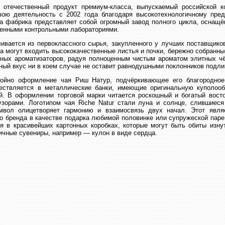
 отечественный продукт премиум-класса, выпускаемый российской 
вою деятельность с 2002 года благодаря высокотехнологичному пред
та фабрика представляет собой огромный завод полного цикла, оснащ
венными контрольными лабораториями.
ивается из первоклассного сырья, закупленного у лучших поставщико
та могут входить высококачественные листья и почки, бережно собранны
нных ароматизаторов, радуя полноценным чистым ароматом элитных чё
ый вкус ни в коем случае не оставит равнодушными поклонников подли
тойно оформление чая Риш Натур, подчёркивающее его благородное
ществляется в металлические банки, имеющие оригинальную куполо
. В оформлении торговой марки читается роскошный и богатый вост
зорами. Логотипом чая Riche Natur стали луна и солнце, слившиес
вол олицетворяет гармонию и взаимосвязь двух начал. Этот явля
о бренда в качестве подарка любимой половинке или супружеской пар
 в красивейших картонных коробках, которые могут быть обиты изн
ичные сувениры, например — кулон в виде сердца.