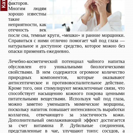
факторов.
Многим людям
хорошо известны
такие
неприятности, как
отечность век
после сна, темные круги, «мешки» и ранние морщинки.
Справиться с ними отлично помогает чай под глаза —
натуральное и доступное средство, которое можно без
опаски применять ежедневно.
Лечебно-косметический потенциал чайного напитка
обусловлен его уникальными биологическими
свойствами. В нем содержится огромное количество
природных компонентов, которые оказывают
антисептическое и противовоспалительное действие.
Кроме того, они стимулируют межклеточные связи, что
способствует насыщению кожного покрова ценными
питательными веществами. Используя чай под глаза,
можно заметно уменьшить мимические морщины,
поскольку напиток повышает интенсивность выработки
коллагена, отвечающего за эластичность кожи.
Дополнительный омолаживающий эффект достигается
за счет витамина Р. Дубильные соединения,
представленные в чае, улучшают тонус сосудов, а