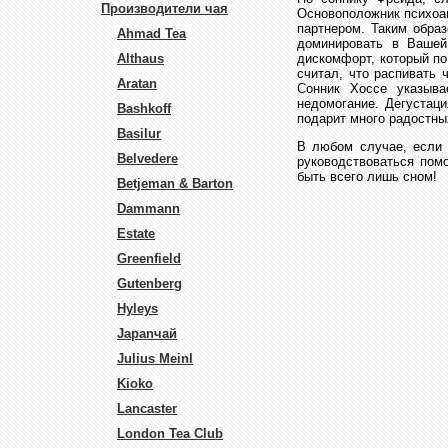
Производители чая
Основоположник психоан
партнером. Таким обра
Ahmad Tea
доминировать в Вашей
Althaus
дискомфорт, который по
считал, что распивать 
Aratan
Сонник Хоссе указыва
недомогание. Дегустац
Bashkoff
подарит много радостны
Basilur
В любом случае, если 
Belvedere
руководствоваться пом
быть всего лишь сном!
Betjeman & Barton
Dammann
Estate
Greenfield
Gutenberg
Hyleys
Japanчай
Julius Meinl
Kioko
Lancaster
London Tea Club