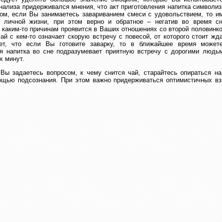
ализа придерживался мнения, что акт приготовления напитка символи
зом, если Вы занимаетесь завариванием смеси с удовольствием, то им
 личной жизни, при этом верно и обратное – негатив во время сн
 каким-то причинам проявится в Ваших отношениях со второй половинк
чай с кем-то означает скорую встречу с повесой, от которого стоит жд
ет, что если Вы готовите заварку, то в ближайшее время можете
ия напитка во сне подразумевает приятную встречу с дорогими людь
х минут.
Вы задаетесь вопросом, к чему снится чай, старайтесь опираться на
ощью подсознания. При этом важно придерживаться оптимистичных вз