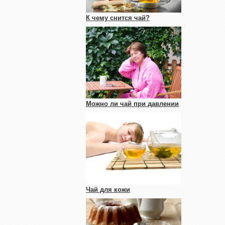
К чему снится чай?
Можно ли чай при давлении
Чай для кожи