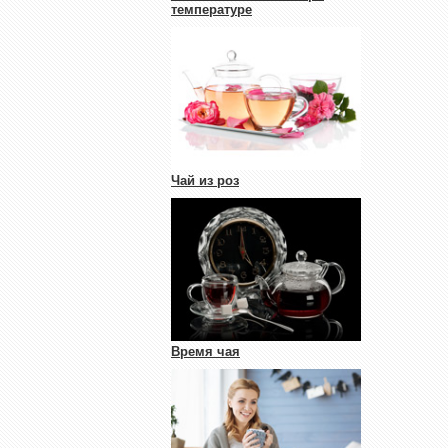
температуре
Чай из роз
Время чая