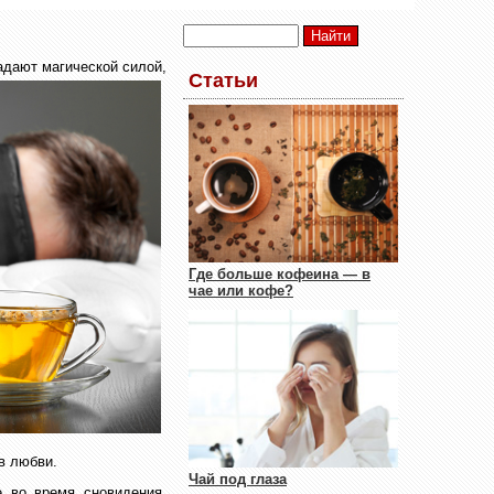
адают магической силой,
Статьи
Где больше кофеина — в
чае или кофе?
 в любви.
Чай под глаза
 во время сновидения.