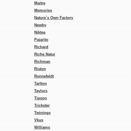
Maitre
Memories
Nature`s Own Factory
Newby
Niktea
Pajarito
Richard
Riche Natur
Richman
Riston
Ronnefeldt
Tarlton
Taylors
Tipson
Trickster
Twinings
Vkus
Williams