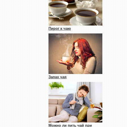
Пирог к чаю
Запах чая
Можно ли пить чай при