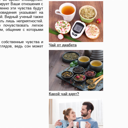
зирует Ваши отношения с
енно эти чувства будут
овидения указывает на
ой. Видный ученый также
ать лишь неприятностей.
 почувствовать легкое
ми, общение с которыми
 собственные чувства и
Чай от диабета
глядов, ведь сон может
Какой чай едят?