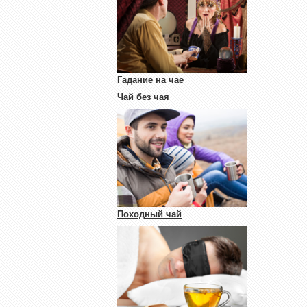
Гадание на чае
Чай без чая
Походный чай