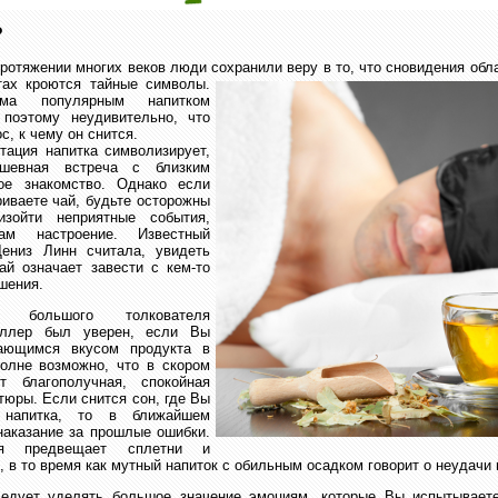
?
протяжении многих веков люди сохранили веру в то, что сновидения обл
тах кроются тайные символы.
ма популярным напитком
 поэтому неудивительно, что
с, к чему он снится.
тация напитка символизирует,
шевная встреча с близким
ое знакомство. Однако если
риваете чай, будьте осторожны
изойти неприятные события,
ам настроение. Известный
Дениз Линн считала, увидеть
й означает завести с кем-то
шения.
о большого толкователя
иллер был уверен, если Вы
дающимся вкусом продукта в
полне возможно, что в скором
т благополучная, спокойная
тюры. Если снится сон, где Вы
 напитка, то в ближайшем
аказание за прошлые ошибки.
ая предвещает сплетни и
, в то время как мутный напиток с обильным осадком говорит о неудачи
ледует уделять большое значение эмоциям, которые Вы испытываете