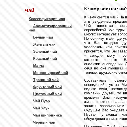
К чему снится чай
Чай
К чему снится чай? На 
Классификация чая
а в
увиденных предме
Чай является весь
Ароматизированный
европейской культуры,
чай
многих интересует вопро
Белый чай
По соннику майя, дегус
что Вас ожидает ду
Желтый чай
человеком или приятн
приснится, что Вы зава
Зеленый чай
– сегодня могут про
Красный чай
которые испортят В
аналитик сновидений 
Матча
себя во сне пьющим ча
теплые, дружеские отно
Монастырский чай
Травяной чай
Составитель самог
сновидений Густав М
Фруктовый чай
видите себя, наслаж
компании друзей, то в
Цветочный чай
времени Вам наскучи
Чай Пуэр
жизнь и потянет на аван
заняты завариванием
Чай Улун
будущем Вас ожидает н
Пустая упаковка ч
Чай шиповника
обсуждения завистников
Черный чай
По соннику Фрейда, с