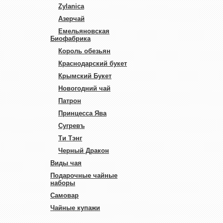
Zylanica
Азерчай
Емельяновская
Биофабрика
Король обезьян
Краснодарский букет
Крымский Букет
Новогодний чай
Патрон
Принцесса Ява
Сугревъ
Ти Тэнг
Черный Дракон
Виды чая
Подарочные чайные
наборы
Самовар
Чайные купажи