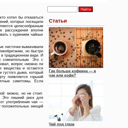
кто хотел бы отказаться
Статьи
лений, которых посещали
авляются целесообразным
ые рассуждения вполне
овать с курением чайных
ные листочки вымачивали
ликобритании, но быстро
 в традиционном виде. И
м сомнительным. Это с
бовал, вопрос «можно ли
ые вещества и остаются
Где больше кофеина — в
и густого дыма, который
чае или кофе?
рту появляется горький
иятные симптомы. Если
й: можно, но не стоит.
. Это лишний риск для
 от употребления чая —
су положительных эмоций
Чай под глаза