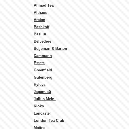
Ahmad Tea
Althaus
Aratan
Bashkoff
Basilur
Belvedere
Betjeman & Barton
Dammann
Estate
Greenfield
Gutenberg
Hyleys
Japanчай
Julius Meinl
Kioko
Lancaster
London Tea Club
Maitre