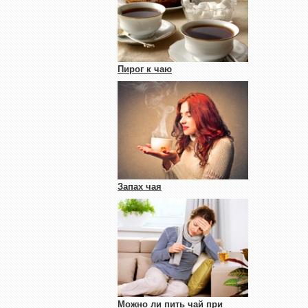
Пирог к чаю
Запах чая
Можно ли пить чай при