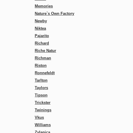
Memories
Nature`s Own Factory
Newby
Niktea
Pajarito
Richard
Riche Natur
Richman
Riston
Ronnefeldt
Tarlton
Taylors
Tipson
Trickster
Twinings
Vkus
Williams
Zylanica