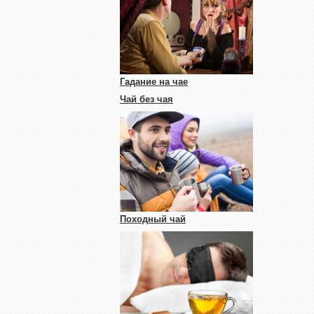
Гадание на чае
Чай без чая
Походный чай