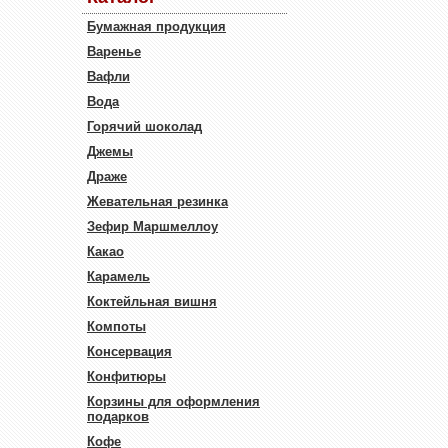
Бумажная продукция
Варенье
Вафли
Вода
Горячий шоколад
Джемы
Драже
Жевательная резинка
Зефир Маршмеллоу
Какао
Карамель
Коктейльная вишня
Компоты
Консервация
Конфитюры
Корзины для оформления
подарков
Кофе