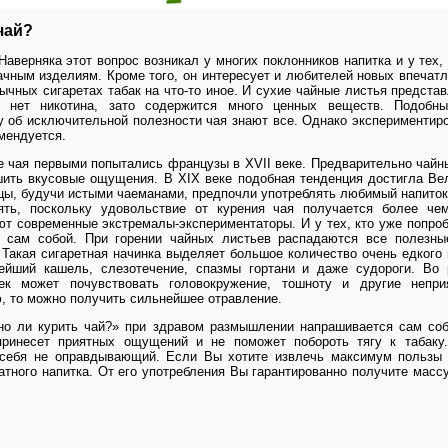
чай?
аверняка этот вопрос возникал у многих поклонников напитка и у тех, 
бачным изделиям. Кроме того, он интересует и любителей новых впечат
ычных сигаретах табак на что-то иное. И сухие чайные листья предст
 нет никотина, зато содержится много ценных веществ. Подобн
у об исключительной полезности чая знают все. Однако экспериментир
омендуется.
е чая первыми попытались французы в XVII веке. Предварительно чай
шить вкусовые ощущения. В XIX веке подобная тенденция достигла Ве
цы, будучи истыми чаеманами, предпочли употреблять любимый напиток
ять, поскольку удовольствие от курения чая получается более че
т современные экстремалы-экспериментаторы. И у тех, кто уже попро
т сам собой. При горении чайных листьев распадаются все полезн
 Такая сигаретная начинка выделяет большое количество очень едкого 
ейший кашель, слезотечение, спазмы гортани и даже судороги. Во 
век может почувствовать головокружение, тошноту и другие непр
, то можно получить сильнейшее отравление.
но ли курить чай?» при здравом размышлении напрашивается сам собо
принесет приятных ощущений и не поможет побороть тягу к табаку
 себя не оправдывающий. Если Вы хотите извлечь максимум пользы
атного напитка. От его употребления Вы гарантированно получите мас