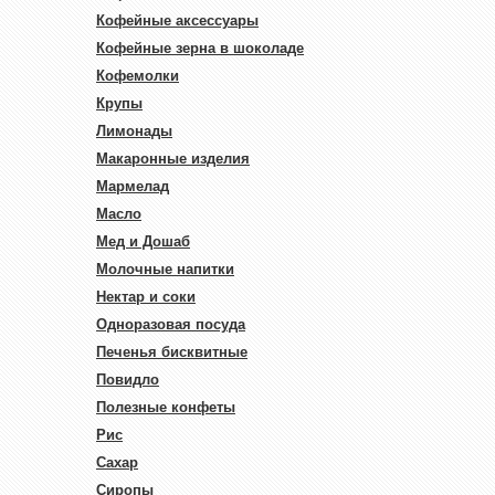
Кофейные аксессуары
Кофейные зерна в шоколаде
Кофемолки
Крупы
Лимонады
Макаронные изделия
Мармелад
Масло
Мед и Дошаб
Молочные напитки
Нектар и соки
Одноразовая посуда
Печенья бисквитные
Повидло
Полезные конфеты
Рис
Сахар
Сиропы