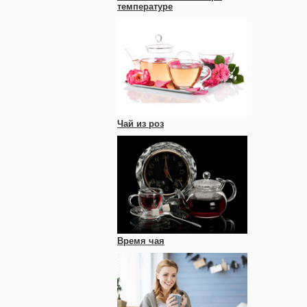
температуре
Чай из роз
Время чая