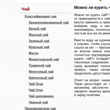
Можно ли курить 
Чай
Можно ли курить чай? Н
Классификация чая
от привязанности к та
мысли заменить в прив
Ароматизированный чай
выбором, ведь в них
Белый чай
закономерны, поскольк
листьев все же не рек
Желтый чай
Ввести моду на курени
Зеленый чай
в коньяке, чтобы улуч
Красный чай
сошла на нет — британ
их вполне можно пон
Матча
точностью подтверждаю
курить чай?» отпадае
Монастырский чай
токсичные соединения.
Травяной чай
сразу вызывает сильн
привкус, также чело
Фруктовый чай
продолжить дегустацию
Цветочный чай
Ответ на вопрос «мож
Чай Пуэр
Такая дегустация не 
организма, абсолютно
Чай Улун
заварите чашечку аром
и заряд позитива.
Чай шиповника
Черный чай
Производители чая