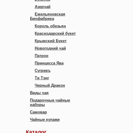
Азерчай
Емельяновская
Биофабрика
Король обезьян
Краснодарский букет
Крымский Букет
Новогодний чай
Патрон
Принцесса Ява
Сугревъ
Ти Тэнг
Черный Дракон
Виды чая
Подарочные чайные
наборы
Самовар
Чайные купажи
Каталог