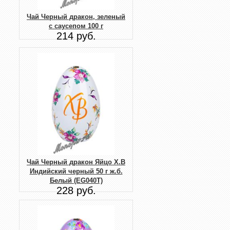
Чай Черный дракон, зеленый
с саусепом 100 г
214 руб.
Чай Черный дракон Яйцо Х.В
Индийский черный 50 г ж.б.
Белый (EG040T)
228 руб.