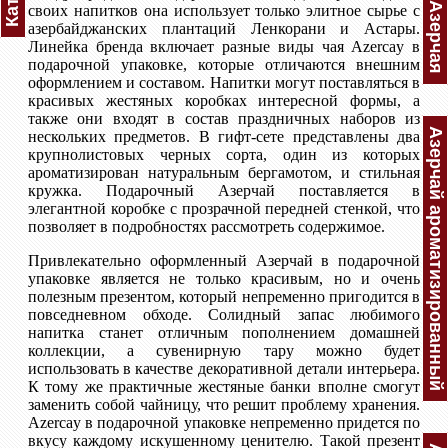
своих напитков она использует только элитное сырье с
азербайджанских плантаций Ленкорани и Астары.
Линейка бренда включает разные виды чая Azercay в
подарочной упаковке, которые отличаются внешним
оформлением и составом. Напитки могут поставляться в
красивых жестяных коробках интересной формы, а
также они входят в состав праздничных наборов из
Азерчай ароматизированный
нескольких предметов. В гифт-сете представлены два
крупнолистовых черных сорта, один из которых
ароматизирован натуральным бергамотом, и стильная
кружка. Подарочный Азерчай поставляется в
элегантной коробке с прозрачной передней стенкой, что
позволяет в подробностях рассмотреть содержимое.
Привлекательно оформленный Азерчай в подарочной
упаковке является не только красивым, но и очень
полезным презентом, который непременно пригодится в
повседневном обходе. Солидный запас любимого
напитка станет отличным пополнением домашней
коллекции, а сувенирную тару можно будет
использовать в качестве декоративной детали интерьера.
К тому же практичные жестяные банки вполне смогут
заменить собой чайницу, что решит проблему хранения.
Azercay в подарочной упаковке непременно придется по
вкусу каждому искушенному ценителю. Такой презент