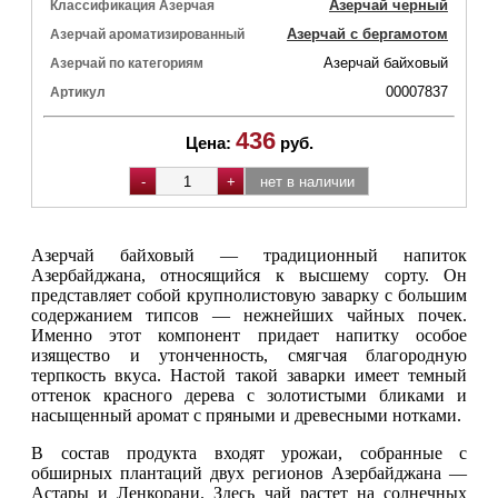
Азерчай черный
Классификация Азерчая
Азерчай с бергамотом
Азерчай ароматизированный
Азерчай байховый
Азерчай по категориям
00007837
Артикул
436
Цена:
руб.
Азерчай байховый — традиционный напиток
Азербайджана, относящийся к высшему сорту. Он
представляет собой крупнолистовую заварку с большим
содержанием типсов — нежнейших чайных почек.
Именно этот компонент придает напитку особое
изящество и утонченность, смягчая благородную
терпкость вкуса. Настой такой заварки имеет темный
оттенок красного дерева с золотистыми бликами и
насыщенный аромат с пряными и древесными нотками.
В состав продукта входят урожаи, собранные с
обширных плантаций двух регионов Азербайджана —
Астары и Ленкорани. Здесь чай растет на солнечных