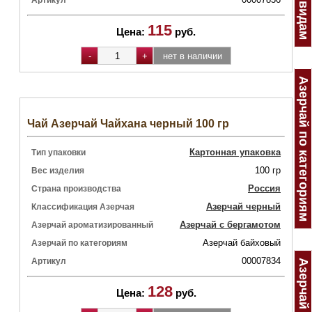
Артикул
115
Цена:
руб.
Азерчай по категориям
Чай Азерчай Чайхана черный 100 гр
Картонная упаковка
Тип упаковки
100 гр
Вес изделия
Россия
Страна производства
Азерчай черный
Классификация Азерчая
Азерчай с бергамотом
Азерчай ароматизированный
Азерчай байховый
Азерчай по категориям
00007834
Артикул
128
Цена:
руб.