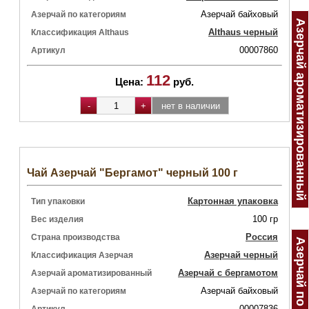
Азерчай байховый
Азерчай по категориям
Азерчай ароматизированный
Althaus черный
Классификация Althaus
00007860
Артикул
112
Цена:
руб.
Чай Азерчай "Бергамот" черный 100 г
Картонная упаковка
Тип упаковки
100 гр
Вес изделия
Россия
Страна производства
Азерчай по видам
Азерчай черный
Классификация Азерчая
Азерчай с бергамотом
Азерчай ароматизированный
Азерчай байховый
Азерчай по категориям
00007836