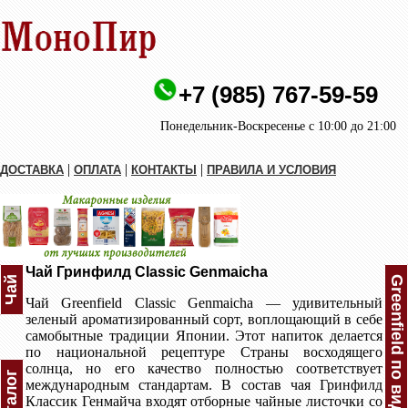
+7 (985) 767-59-59
Понедельник-Воскресенье с 10:00 до 21:00
|
|
|
ДОСТАВКА
ОПЛАТА
КОНТАКТЫ
ПРАВИЛА И УСЛОВИЯ
Чай Гринфилд Classic Genmaicha
Чай
Greenfield по видам
Чай Greenfield Classic Genmaicha — удивительный
зеленый ароматизированный сорт, воплощающий в себе
самобытные традиции Японии. Этот напиток делается
по национальной рецептуре Страны восходящего
солнца, но его качество полностью соответствует
Каталог
международным стандартам. В состав чая Гринфилд
Классик Генмайча входят отборные чайные листочки со