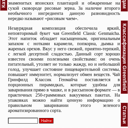
знаменитых японских плантаций и обжаренные на
сухой сковороде рисовые зерна. За наличие второго
необычного ингредиента данную разновидность
нередко называют «рисовым чаем».
Классификация Greenfield
Незаурядная композиция обеспечила яркий,
неповторимый букет чая Greenfield Classic Genmaicha.
Этот напиток обладает насыщенным, оригинальным
запахом с нотками карамели, попкорна, дымка и
жареных орехов. Вкус у него свежий, приятно-терпкий,
с легкой десертной сладостью. Данный сорт хорошо
известен своими полезными свойствами: он очень
питательный, утоляет не только жажду, но и небольшой
голод, улучшает состояние пищеварительной системы,
повышает иммунитет, нормализует обмен веществ. Чай
Гринфилд Классик Генмайча поставляется в
порционных пирамидках, которые удобны для
заваривания прямо в чашке, и в рассыпном формате — в
практичных 250-граммовых вакуумных пакетах. На
упаковках можно найти ценную информацию о
правильном заваривании этого зеленого
Статьи
ароматизированного сорта.