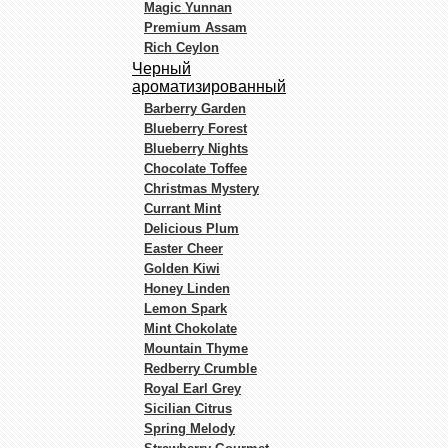
Magic Yunnan
Premium Assam
Rich Ceylon
Черный
ароматизированный
Barberry Garden
Blueberry Forest
Blueberry Nights
Chocolate Toffee
Christmas Mystery
Currant Mint
Delicious Plum
Easter Cheer
Golden Kiwi
Honey Linden
Lemon Spark
Mint Chokolate
Mountain Thyme
Redberry Crumble
Royal Earl Grey
Sicilian Citrus
Spring Melody