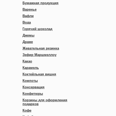
Бумажная продукция
Варенье
Вафли
Вода
Горячий шоколад
Джемы
Драже
Жевательная резинка
Зефир Маршмеллоу
Какао
Карамель
Коктейльная вишня
Компоты
Консервация
Конфитюры
Корзины для оформления
подарков
Кофе