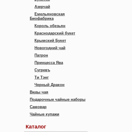
Азерчай
Емельяновская
Биофабрика
Король обезьян
Краснодарский букет
Крымский Букет
Новогодний чай
Патрон
Принцесса Ява
Сугревъ
Ти Тэнг
Черный Дракон
Виды чая
Подарочные чайные наборы
Самовар
Чайные купажи
Каталог