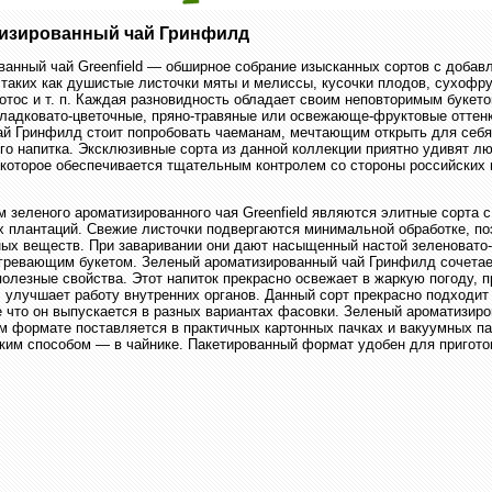
изированный чай Гринфилд
анный чай Greenfield — обширное собрание изысканных сортов с доба
 таких как душистые листочки мяты и мелиссы, кусочки плодов, сухофру
отос и т. п. Каждая разновидность обладает своим неповторимым букето
сладковато-цветочные, пряно-травяные или освежающе-фруктовые оттен
ай Гринфилд стоит попробовать чаеманам, мечтающим открыть для себя
о напитка. Эксклюзивные сорта из данной коллекции приятно удивят л
которое обеспечивается тщательным контролем со стороны российских 
 зеленого ароматизированного чая Greenfield являются элитные сорта с
х плантаций. Свежие листочки подвергаются минимальной обработке, п
ых веществ. При заваривании они дают насыщенный настой зеленовато-
огревающим букетом. Зеленый ароматизированный чай Гринфилд сочетае
полезные свойства. Этот напиток прекрасно освежает в жаркую погоду, п
 улучшает работу внутренних органов. Данный сорт прекрасно подходи
е что он выпускается в разных вариантах фасовки. Зеленый ароматизир
 формате поставляется в практичных картонных пачках и вакуумных па
ким способом — в чайнике. Пакетированный формат удобен для пригото