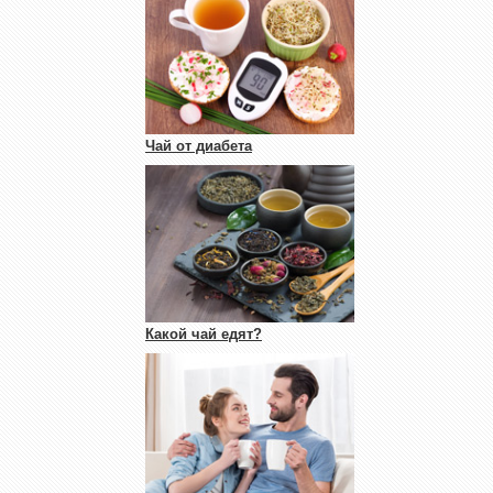
Чай от диабета
Какой чай едят?