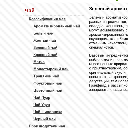
Зеленый аромат
Чай
Зеленый ароматизиров
Классификация чая
разных ингредиентов,
солодка, женьшень, л
Ароматизированный чай
могут доминировать 
Белый чай
ароматизированный ч
вкусоаромата любимог
Желтый чай
отменным качеством, 
специалистов.
Зеленый чай
Красный чай
Базовым ингредиентом
цейлонских и японски
Матча
много ценных природн
с приятно-терпким, с
Монастырский чай
оригинальный вкус и 
Травяной чай
повышает настроение,
дегустации, тем боле
Фруктовый чай
Гринфилд в рассыпном
заваривать классичес
Цветочный чай
Чай Пуэр
Чай Улун
Чай шиповника
Черный чай
Производители чая