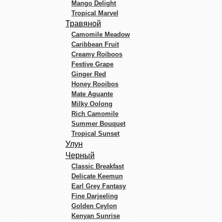
Mango Delight
Tropical Marvel
Травяной
Camomile Meadow
Caribbean Fruit
Creamy Roiboos
Festive Grape
Ginger Red
Honey Rooibos
Mate Aguante
Milky Oolong
Rich Camomile
Summer Bouquet
Tropical Sunset
Улун
Черный
Classic Breakfast
Delicate Keemun
Earl Grey Fantasy
Fine Darjeeling
Golden Ceylon
Kenyan Sunrise