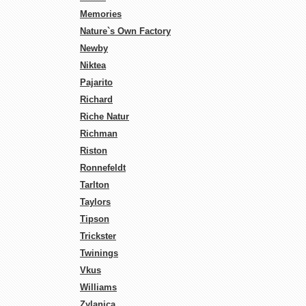
Memories
Nature`s Own Factory
Newby
Niktea
Pajarito
Richard
Riche Natur
Richman
Riston
Ronnefeldt
Tarlton
Taylors
Tipson
Trickster
Twinings
Vkus
Williams
Zylanica