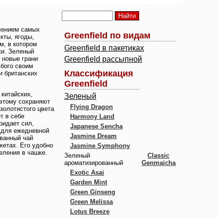
влением самых
Greenfield по видам
кты, ягоды,
м, в котором
Greenfield в пакетиках
ки. Зеленый
 новые грани
Greenfield рассыпной
юбого своим
Классификация
и британских
Greenfield
 китайских,
Зеленый
оэтому сохраняют
Flying Dragon
золотистого цвета
т в себе
Harmony Land
ридает сил,
Japanese Sencha
т для ежедневной
Jasmine Dream
ованный чай
кетах. Его удобно
Jasmine Symphony
вления в чашке.
Зеленый
Classic
ароматизированный
Genmaicha
Exotic Asai
Garden Mint
Green Ginseng
Green Melissa
Lotus Breeze