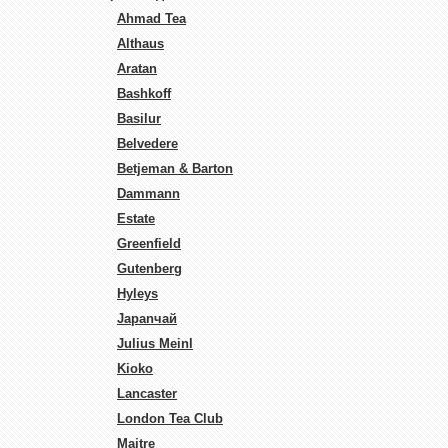
Ahmad Tea
Althaus
Aratan
Bashkoff
Basilur
Belvedere
Betjeman & Barton
Dammann
Estate
Greenfield
Gutenberg
Hyleys
Japanчай
Julius Meinl
Kioko
Lancaster
London Tea Club
Maitre