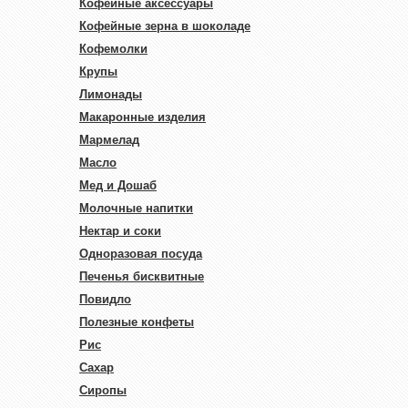
Кофейные аксессуары
Кофейные зерна в шоколаде
Кофемолки
Крупы
Лимонады
Макаронные изделия
Мармелад
Масло
Мед и Дошаб
Молочные напитки
Нектар и соки
Одноразовая посуда
Печенья бисквитные
Повидло
Полезные конфеты
Рис
Сахар
Сиропы