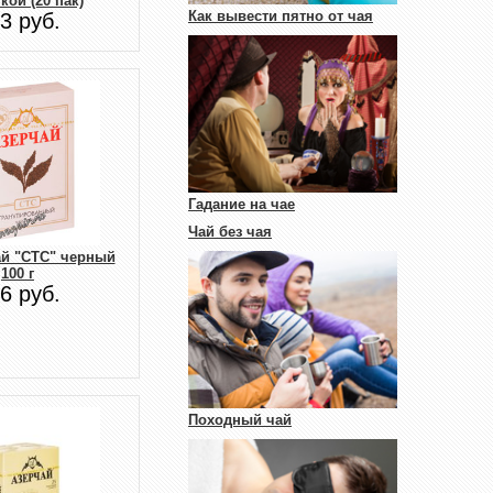
ой (20 пак)
Как вывести пятно от чая
3 руб.
Гадание на чае
Чай без чая
ай "СТС" черный
100 г
6 руб.
Походный чай