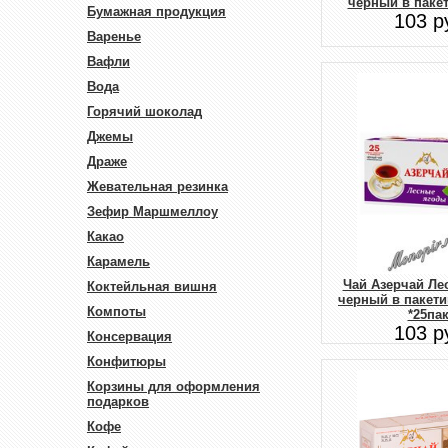
черный в пакет
Бумажная продукция
103 р
Варенье
Вафли
Вода
Горячий шоколад
Джемы
Драже
Жевательная резинка
Зефир Маршмеллоу
Какао
Карамель
Чай Азерчай Ле
Коктейльная вишня
черный в пакетик
Компоты
*25пак
103 р
Консервация
Конфитюры
Корзины для оформления
подарков
Кофе