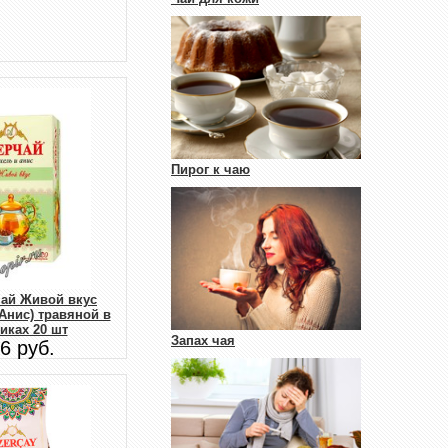
Пирог к чаю
чай Живой вкус
Анис) травяной в
иках 20 шт
Запах чая
6 руб.