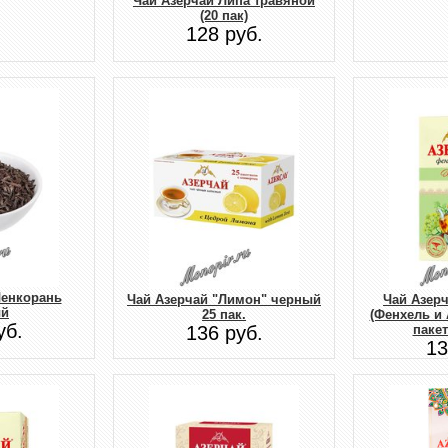
Чай Азерчай Липа травяной
(20 пак)
128 руб.
Ленкорань
Чай Азерчай "Лимон" черный
Чай Азер
ый
25 пак.
(Фенхель и 
уб.
136 руб.
пакет
13