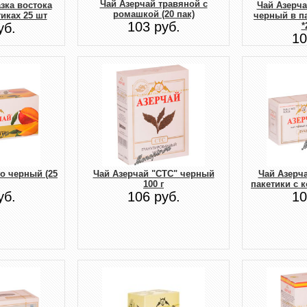
Чай Азерчай травяной с
зка востока
Чай Азерч
ромашкой (20 пак)
иках 25 шт
черный в пак
103 руб.
уб.
*
10
о черный (25
Чай Азерчай "СТС" черный
Чай Азерч
100 г
пакетики с 
уб.
106 руб.
10