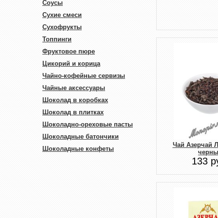
Соусы
Сухие смеси
Сухофрукты
Топпинги
Фруктовое пюре
Цикорий и корица
Чайно-кофейные сервизы
Чайные аксессуары
Шоколад в коробках
Шоколад в плитках
Шоколадно-ореховые пасты
Шоколадные батончики
Чай Азерчай 
Шоколадные конфеты
черн
133 р