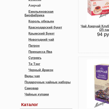
Азерчай
Емельяновская
Биофабрика
Король обезьян
Чай Азерчай Клу
Краснодарский букет
(25 па
Крымский Букет
94 ру
Новогодний чай
Патрон
Принцесса Ява
Сугревъ
Ти Тэнг
Черный Дракон
Виды чая
Подарочные чайные наборы
Самовар
Чайные купажи
Каталог