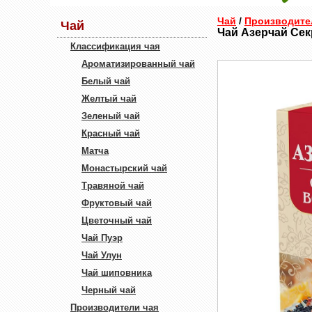
Чай
/
Производите
Чай
Чай Азерчай Сек
Классификация чая
Ароматизированный чай
Белый чай
Желтый чай
Зеленый чай
Красный чай
Матча
Монастырский чай
Травяной чай
Фруктовый чай
Цветочный чай
Чай Пуэр
Чай Улун
Чай шиповника
Черный чай
Производители чая