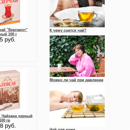
чай "Бергамот"
К чему снится чай?
ный 100 г
5 руб.
Можно ли чай при давлении
й Чайхана черный
100 гр
8 руб.
Чай для кожи