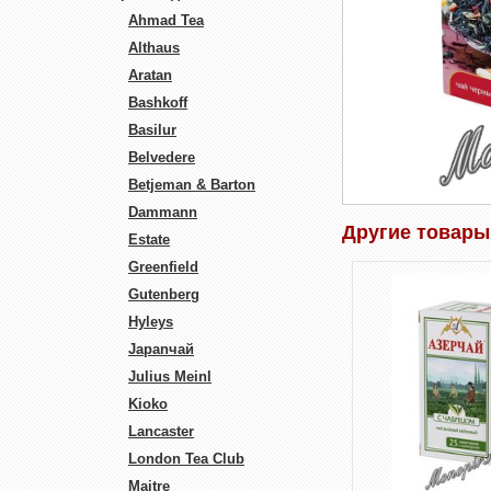
Ahmad Tea
Althaus
Aratan
Bashkoff
Basilur
Belvedere
Betjeman & Barton
Dammann
Другие товары
Estate
Greenfield
Gutenberg
Hyleys
Japanчай
Julius Meinl
Kioko
Lancaster
London Tea Club
Maitre