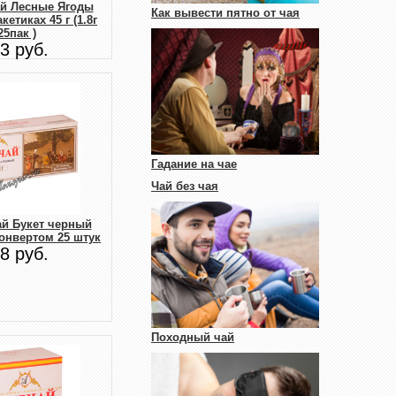
ай Лесные Ягоды
Как вывести пятно от чая
етиках 45 г (1.8г
25пак )
3 руб.
Гадание на чае
Чай без чая
ай Букет черный
конвертом 25 штук
8 руб.
Походный чай