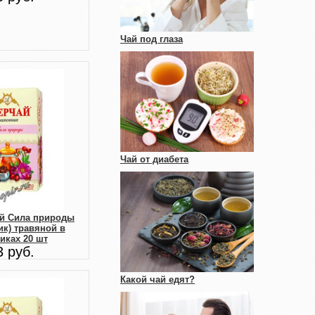
Чай под глаза
Чай от диабета
ай Сила природы
к) травяной в
иках 20 шт
3 руб.
Какой чай едят?