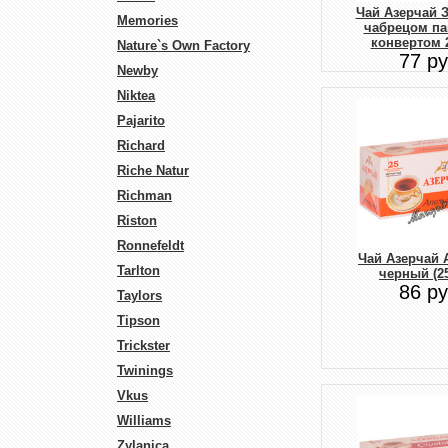
Чай Азерчай 
Memories
чабрецом па
конвертом 
Nature`s Own Factory
77 ру
Newby
Niktea
Pajarito
Richard
Riche Natur
Richman
Riston
Ronnefeldt
Чай Азерчай 
Tarlton
черный (25
86 ру
Taylors
Tipson
Trickster
Twinings
Vkus
Williams
Zylanica