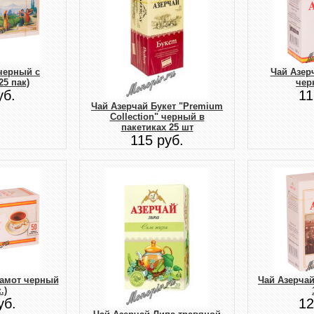
черный с
Чай Азер
25 пак)
чер
уб.
11
Чай Азерчай Букет "Premium
Collection" черный в
пакетиках 25 шт
115 руб.
гамот черный
Чай Азерча
.)
уб.
12