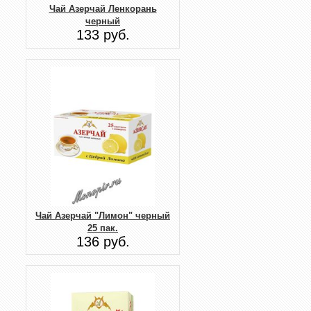
Чай Азерчай Ленкорань
черный
133 руб.
Чай Азерчай "Лимон" черный
25 пак.
136 руб.