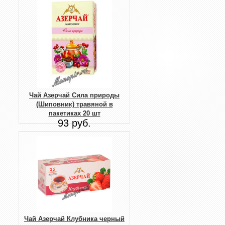
Чай Азерчай Сила природы
(Шиповник) травяной в
пакетиках 20 шт
93 руб.
Чай Азерчай Клубника черный