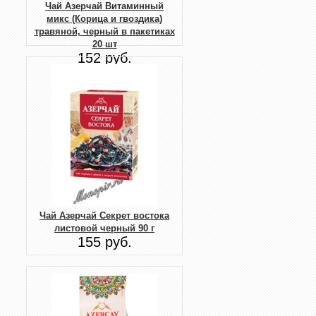
Чай Азерчай Витаминный
микс (Корица и гвоздика)
травяной, черный в пакетиках
20 шт
152 руб.
Чай Азерчай Секрет востока
листовой черный 90 г
155 руб.