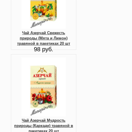
Чай Азерчай Свежесть
природы (Мята и Лимон)
травяной в пакетиках 20 шт
98 руб.
Чай Азерчай Мудрость
природы (Каркаде) травяной в
пакетиках 20 шт