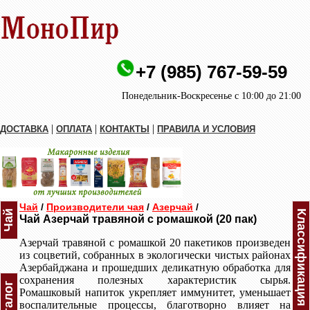
+7 (985) 767-59-59
Понедельник-Воскресенье с 10:00 до 21:00
|
|
|
ДОСТАВКА
ОПЛАТА
КОНТАКТЫ
ПРАВИЛА И УСЛОВИЯ
Чай
/
Производители чая
/
Азерчай
/
Чай
Классификация Азерчая
Чай Азерчай травяной с ромашкой (20 пак)
Азерчай травяной с ромашкой 20 пакетиков произведен
из соцветий, собранных в экологически чистых районах
Азербайджана и прошедших деликатную обработка для
сохранения полезных характеристик сырья.
Каталог
Ромашковый напиток укрепляет иммунитет, уменьшает
воспалительные процессы, благотворно влияет на