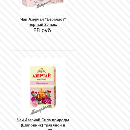
Чай Азерчай "Бергамот"
черный 25 пак.
88 руб.
Чай Азерчай Сила природы
(Шиповник) травяной в