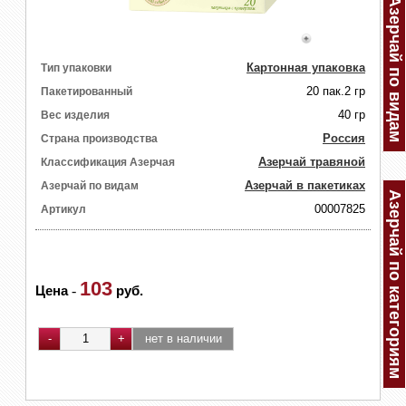
Азерчай по видам
Картонная упаковка
Тип упаковки
20 пак.2 гр
Пакетированный
40 гр
Вес изделия
Россия
Страна производства
Азерчай травяной
Классификация Азерчая
Азерчай в пакетиках
Азерчай по видам
Азерчай по категориям
00007825
Артикул
103
Цена
-
руб.